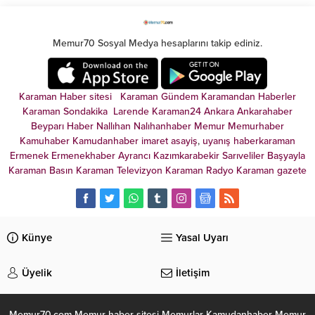
atama sonuçları açıklandı.
isteyenler 4 ay içinde ilişiği
kesilen üniversitelere
başvurabilecek.
Memur70 Sosyal Medya hesaplarını takip ediniz.
Karaman Haber sitesi
Karaman Gündem
Karamandan
Haberler
Karaman Sondakika
Larende
Karaman24
Ankara
Ankarahaber
Beyparı Haber
Nallıhan
Nalıhanhaber
Memur
Memurhaber
Kamuhaber
Kamudanhaber
imaret
asayiş
,
uyanış
haberkaraman
Ermenek
Ermenekhaber
Ayrancı
Kazımkarabekir
Sarıveliler
Başyayla
Karaman Basın
Karaman Televizyon
Karaman Radyo
Karaman gazete
Künye
Yasal Uyarı
Üyelik
İletişim
Memur70.com Memur haber sitesi Memurlar Kamudanhaber Memur