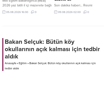
Milli Eğitim Bakanlığınca (MEB)
2026 yaz tatili il içi mazerete bağlı
Son dakika haberi... Resmi
yer değiştirme başvurusunda
Gazete'de yer alan karara göre
05.08.2026 16:00
0
09.08.2026 02:00
0
bulunan kadrolu öğretmenlerin
öğrenci affından yararlanmak
atama sonuçları açıklandı.
isteyenler 4 ay içinde ilişiği
kesilen üniversitelere
başvurabilecek.
Bakan Selçuk: Bütün köy
okullarının açık kalması için tedbir
aldık
Anasayfa
»
Eğitim
»
Bakan Selçuk: Bütün köy okullarının açık kalması için
tedbir aldık