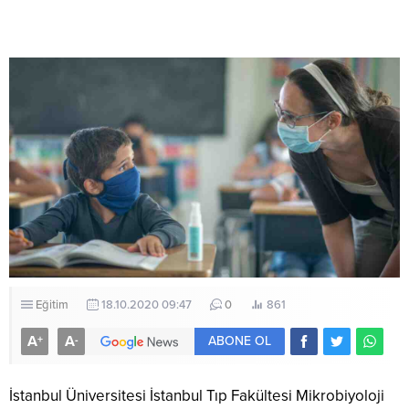
Eğitim
18.10.2020 09:47
0
861
A
A
+
-
ABONE OL
İstanbul Üniversitesi İstanbul Tıp Fakültesi Mikrobiyoloji