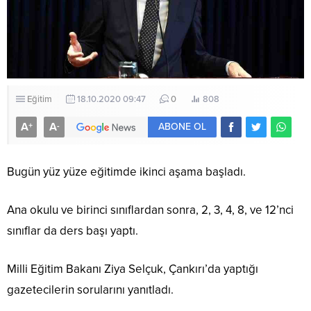
Eğitim
18.10.2020 09:47
0
808
A
A
+
-
ABONE OL
Bugün yüz yüze eğitimde ikinci aşama başladı.
Ana okulu ve birinci sınıflardan sonra, 2, 3, 4, 8, ve 12’nci
sınıflar da ders başı yaptı.
Milli Eğitim Bakanı Ziya Selçuk, Çankırı’da yaptığı
gazetecilerin sorularını yanıtladı.