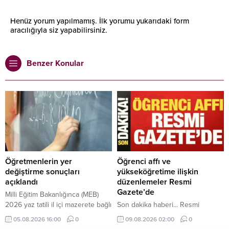
Henüz yorum yapılmamış. İlk yorumu yukarıdaki form
aracılığıyla siz yapabilirsiniz.
Benzer Konular
Öğretmenlerin yer
Öğrenci affı ve
değiştirme sonuçları
yükseköğretime ilişkin
açıklandı
düzenlemeler Resmi
Gazete’de
Milli Eğitim Bakanlığınca (MEB)
2026 yaz tatili il içi mazerete bağlı
Son dakika haberi... Resmi
yer değiştirme başvurusunda
Gazete'de yer alan karara göre
05.08.2026 16:00
0
09.08.2026 02:00
0
bulunan kadrolu öğretmenlerin
öğrenci affından yararlanmak