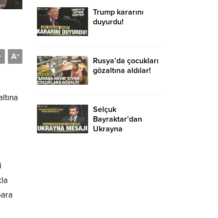
Trump kararını
duyurdu!
A
-
+
Rusya’da çocukları
gözaltına aldılar!
altına
Selçuk
Bayraktar’dan
Ukrayna
açıklaması!
i
kla
para