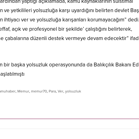
ardından yaptığı açıklamada, kamu kaynaklarının suistimal
ve yetkilileri yolsuzluğa karşı uyardığını belirten devlet Baş
n ihtiyacı ver ve yolsuzluğa karışanları korumayacağım” dedi
faf, açık ve profesyonel bir şekilde’ çalıştığını belirterek,
 çabalarına düzenli destek vermeye devam edecektir” ifade
n bir başka yolsuzluk operasyonunda da Balıkçılık Bakanı E
şlatılmıştı
amuhaber
,
Memur
,
memur70
,
Para
,
Ver
,
yolsuzluk