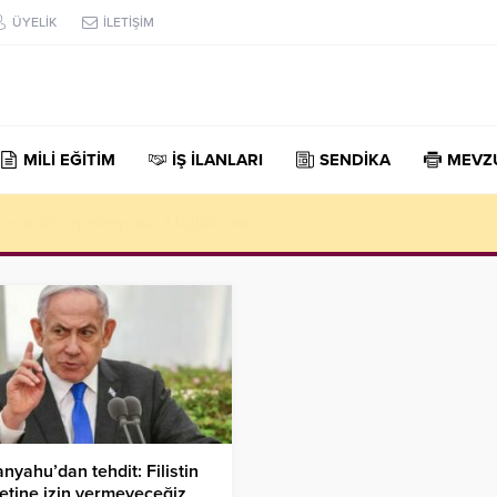
ÜYELİK
İLETİŞİM
MİLİ EĞİTİM
İŞ İLANLARI
SENDİKA
MEVZ
 galipleri belli oldu! Dakikada 700 bin dolar kazandılar
nyahu’dan tehdit: Filistin
etine izin vermeyeceğiz