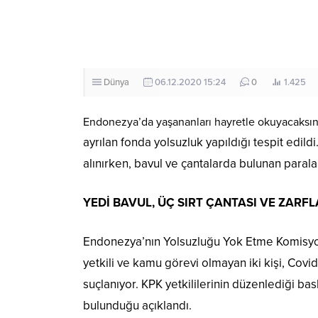
Dünya
06.12.2020 15:24
0
1.425
Endonezya’da yaşananları hayretle okuyacaksın
ayrılan fonda yolsuzluk yapıldığı tespit edildi
alınırken, bavul ve çantalarda bulunan parala
YEDİ BAVUL, ÜÇ SIRT ÇANTASI VE ZARF
Endonezya’nın Yolsuzluğu Yok Etme Komisyonu
yetkili ve kamu görevi olmayan iki kişi, Covi
suçlanıyor. KPK yetkililerinin düzenlediği bas
bulunduğu açıklandı.