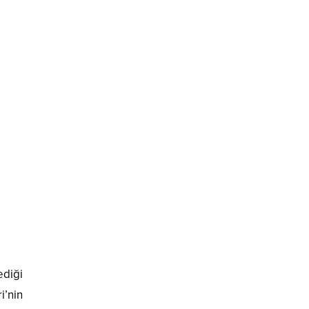
ediği
i’nin