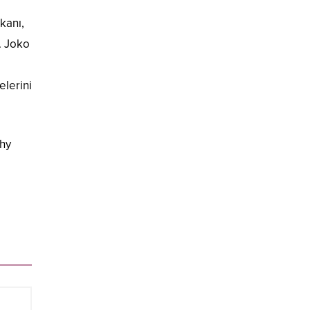
kanı,
. Joko
lerini
dhy