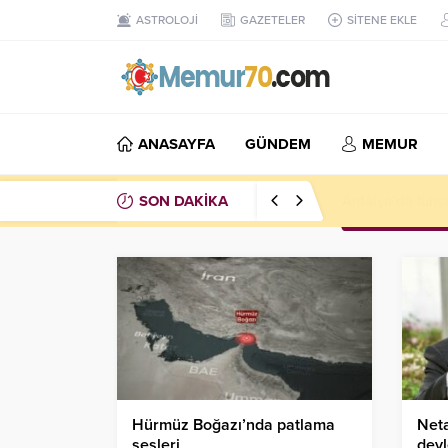
ASTROLOJİ
GAZETELER
SİTENE EKLE
ANASAYFA
GÜNDEM
MEMUR
SON DAKİKA
Petrol savaşının
Hürmüz Boğazı’nda patlama
Neta
sesleri
devl