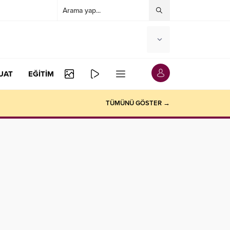
UAT
EĞİTİM
TÜMÜNÜ GÖSTER →