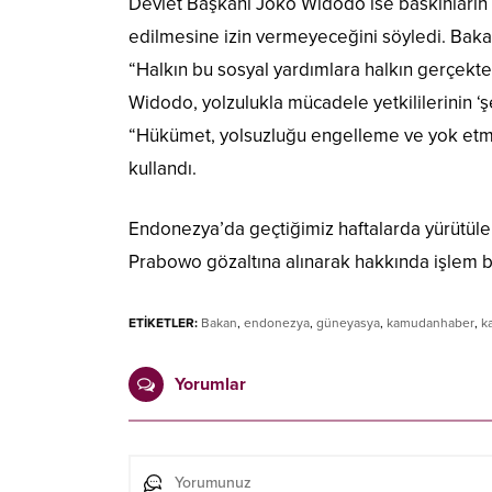
Devlet Başkanı Joko Widodo ise baskınların 
edilmesine izin vermeyeceğini söyledi. Bakan 
“Halkın bu sosyal yardımlara halkın gerçekte
Widodo, yolzulukla mücadele yetkililerinin ‘şef
“Hükümet, yolsuzluğu engelleme ve yok etme
kullandı.
Endonezya’da geçtiğimiz haftalarda yürütüle
Prabowo gözaltına alınarak hakkında işlem ba
ETİKETLER:
Bakan
,
endonezya
,
güneyasya
,
kamudanhaber
,
k
Yorumlar