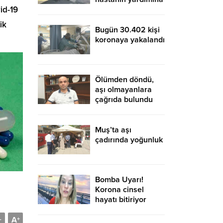
id-19
ambulans
helikopter yetişti
ik
Bugün 30.402 kişi
koronaya yakalandı
Ölümden döndü,
aşı olmayanlara
çağrıda bulundu
Muş’ta aşı
çadırında yoğunluk
Bomba Uyarı!
Korona cinsel
hayatı bitiriyor
A
-
+