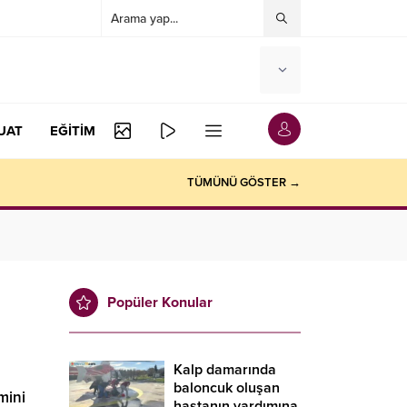
UAT
EĞİTİM
TÜMÜNÜ GÖSTER →
Popüler Konular
Kalp damarında
baloncuk oluşan
mini
hastanın yardımına