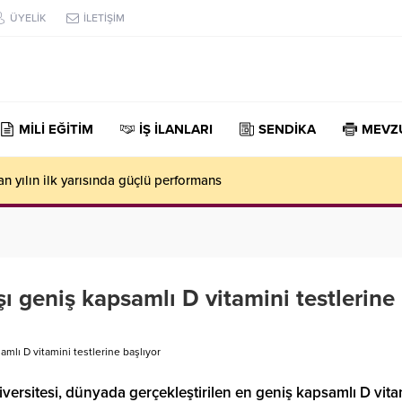
ÜYELİK
İLETİŞİM
MİLİ EĞİTİM
İŞ İLANLARI
SENDİKA
MEVZ
n yılın ilk yarısında güçlü performans
şı geniş kapsamlı D vitamini testlerine
amlı D vitamini testlerine başlıyor
versitesi, dünyada gerçekleştirilen en geniş kapsamlı D vita