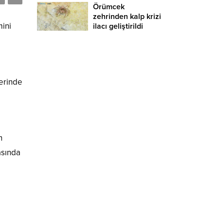
Örümcek
zehrinden kalp krizi
mini
ilacı geliştirildi
zerinde
n
asında