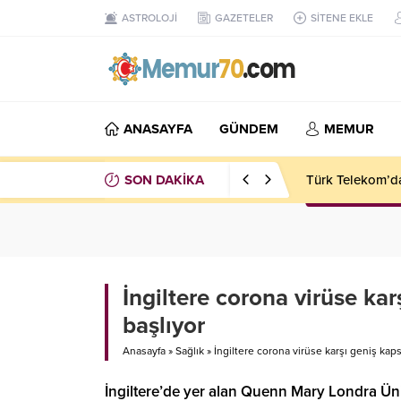
ASTROLOJİ
GAZETELER
SİTENE EKLE
ANASAYFA
GÜNDEM
MEMUR
SON DAKİKA
Türk Telekom’da
İngiltere corona virüse kar
başlıyor
Anasayfa
»
Sağlık
»
İngiltere corona virüse karşı geniş kaps
İngiltere’de yer alan Quenn Mary Londra Üni