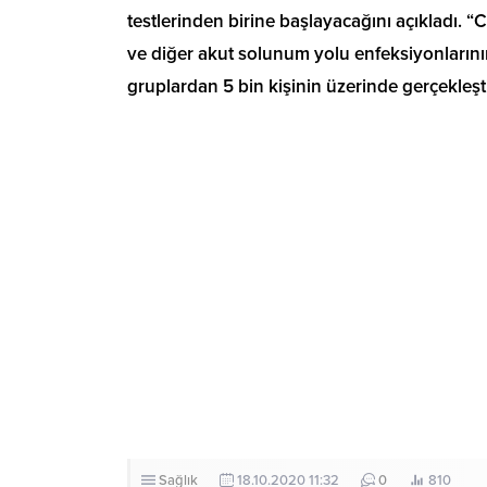
testlerinden birine başlayacağını açıkladı.
ve diğer akut solunum yolu enfeksiyonlarının 
gruplardan 5 bin kişinin üzerinde gerçekleşti
Sağlık
18.10.2020 11:32
0
810