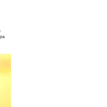
,
lık