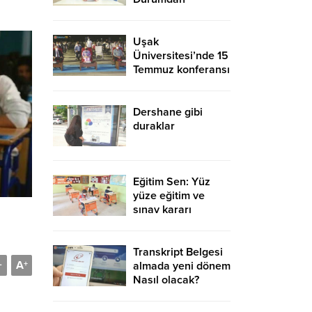
Memnun Değil
Uşak
Üniversitesi’nde 15
Temmuz konferansı
düzenlendi
Dershane gibi
duraklar
Eğitim Sen: Yüz
yüze eğitim ve
sınav kararı
ertelenmeli dedi
Transkript Belgesi
A
-
+
almada yeni dönem
Nasıl olacak?