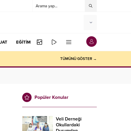
UAT
EĞİTİM
TÜMÜNÜ GÖSTER →
Popüler Konular
Veli Derneği
Okullardaki
Durumdan