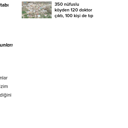
350 nüfuslu
itabı
köyden 120 doktor
çıktı, 100 kişi de tıp
okuyor
unları
nlar
izim
diğini