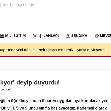
ÜYELİK
İLETİŞİM
MİLİ EĞİTİM
İŞ İLANLARI
SENDİKA
MEVZ
k kapısında yeni dönem: İzmir Limanı modernizasyonla devleşecek
ılıyor’ deyip duyurdu!
 duyurdu!
eğitim öğretim yılından itibaren uygulamaya konulacak yeni
 “Bu yıl 1, 5 ve 9’uncu sınıfla başlayacağız. Kademeli olarak