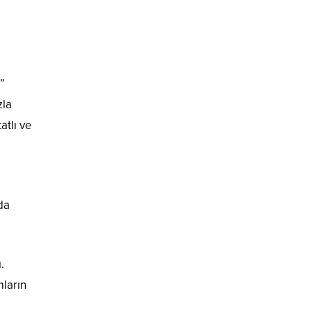
”
zla
atlı ve
e
da
.
mların