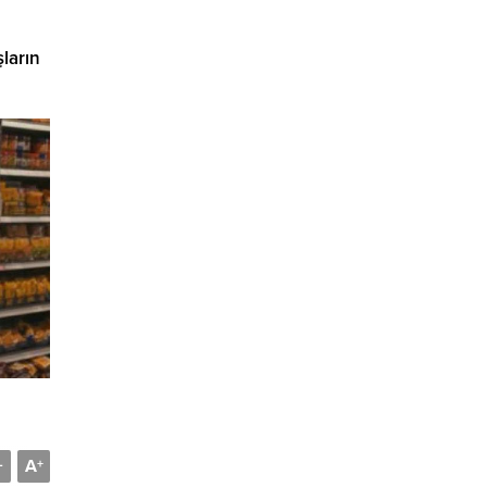
ların
A
-
+