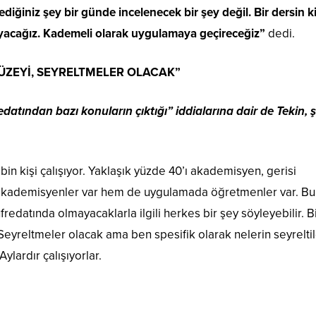
iğiniz şey bir günde incelenecek bir şey değil. Bir dersin k
layacağız. Kademeli olarak uygulamaya geçireceğiz”
dedi.
ÜZEYİ, SEYRELTMELER OLACAK”
ından bazı konuların çıktığı” iddialarına dair de Tekin, ş
bin kişi çalışıyor. Yaklaşık yüzde 40’ı akademisyen, gerisi
i akademisyenler var hem de uygulamada öğretmenler var. Bu
edatında olmayacaklarla ilgili herkes bir şey söyleyebilir. B
yreltmeler olacak ama ben spesifik olarak nelerin seyreltil
ylardır çalışıyorlar.