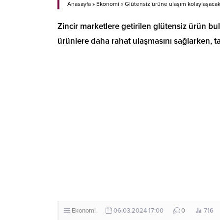
Anasayfa
»
Ekonomi
»
Glütensiz ürüne ulaşım kolaylaşacak
Zincir marketlere getirilen glütensiz ürün 
ürünlere daha rahat ulaşmasını sağlarken, 
Ekonomi
06.03.2024 17:00
0
716