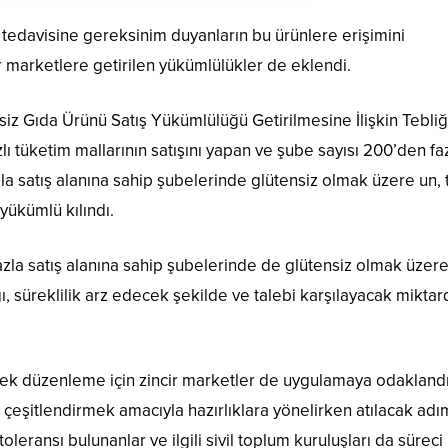
e tedavisine gereksinim duyanların bu ürünlere erişimini
r marketlere getirilen yükümlülükler de eklendi.
nsiz Gıda Ürünü Satış Yükümlülüğü Getirilmesine İlişkin Tebliğ
tüketim mallarının satışını yapan ve şube sayısı 200’den fa
a satış alanına sahip şubelerinde glütensiz olmak üzere un, t
 yükümlü kılındı.
la satış alanına sahip şubelerinde de glütensiz olmak üzer
ğı, süreklilik arz edecek şekilde ve talebi karşılayacak miktar
recek düzenleme için zincir marketler de uygulamaya odaklandı
çeşitlendirmek amacıyla hazırlıklara yönelirken atılacak adı
eransı bulunanlar ve ilgili sivil toplum kuruluşları da süreci