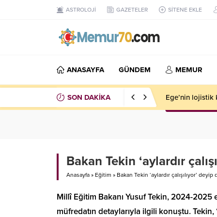
ASTROLOJİ
GAZETELER
SİTENE EKLE
ANASAYFA
GÜNDEM
MEMUR
SON DAKİKA
Ege’nin lojisti
Bakan Tekin ‘aylardır çalış
Anasayfa
»
Eğitim
»
Bakan Tekin ‘aylardır çalışılıyor’ deyip
Millî Eğitim Bakanı Yusuf Tekin, 2024-2025 
müfredatın detaylarıyla ilgili konuştu. Tekin,