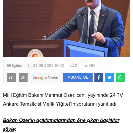
Eğitim
28.09.2022 16:00
0
965
A
A
+
-
ABONE OL
Milli Eğitim Bakanı Mahmut Özer, canlı yayınında 24 TV
Ankara Temsilcisi Melik Yiğitel’in sorularını yanıtladı.
Bakan Özer’in açıklamalarından öne çıkan başlıklar
şöyle;