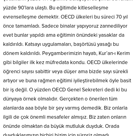
yüzde 90’lara ulaştı. Bu eğitimde kitleselleşme
evrenselleşme demektir. OECD ülkeleri bu süreci 70 yıl
önce tamamladı. Sadece binalar yapıyoruz zannediliyor
evet bunlar yapıldı ama eğitimin önündeki yasaklar da
kaldırıldı. Katsayı uygulamaları, başörtüsü yasağı bu
dönem kaldırıldı. Peygamberimizin hayatı, Kur’an-ı Kerim
gibi bilgiler ilk kez müfredata kondu. OECD ülkelerinde
öğrenci sayısı sabittir veya düşer ama bizde sayı sürekli
artıyor ve buna rağmen eğitimi iyileştirebilmek öyle basit
bir iş değil. O yüzden OECD Genel Sekreteri dedi ki bu
dünyaya örnek olmalıdır. Gerçekten o önerilen tüm
alanlarda aaa böyle bir şey varmış demedik. Biz onlarla
ilgili de çok önemli mesafeler almışız. Biz zaten onların
önünde olmaktan da büyük mutluluk duyduk. Orada
duyduklarımızın hiçbiri bizim için sürpriz olmadı.