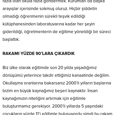
fazla olan okula fazla göndermek. Kurumları da başka
arayışlar içerisinde sokmuş oluruz. Hiçbir şiddetin
olmadığı öğrenmenin sürekli teşvik edildiği
kütüphanesinden laboratuvarına kadar her şeyin
giderildiği, öğretmenlerin de eğitime yöneldiği bir süreci
başlattık.
RAKAMI YÜZDE 90’LARA ÇIKARDIK
Biz ülke olarak eğitimde son 20 yılda yaşadığımız
dönüşümü yeterince takdir ettiğimiz kanaatinde değilim.
Okullaşma oranlarına bakarsanız 2000’li yılların başlarına
bizim en büyük kaynağımız beşeri kaynaktır. İnsan
kaynağımızın niteliğini artırmak için eğitimle
buluşturmamız gerekiyor. 2000’li yıllarda 5 yaşındaki
çocukların yüzde 11’i eğitimle buluşuyordu şimdi bu rakam