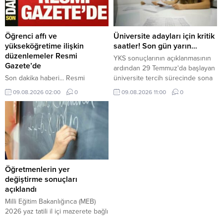
Öğrenci affı ve
Üniversite adayları için kritik
yükseköğretime ilişkin
saatler! Son gün yarın…
düzenlemeler Resmi
YKS sonuçlarının açıklanmasının
Gazete’de
ardından 29 Temmuz'da başlayan
Son dakika haberi... Resmi
üniversite tercih sürecinde sona
Gazete'de yer alan karara göre
gelindi. Adaylar tercih işlemlerini
09.08.2026 02:00
0
09.08.2026 11:00
0
öğrenci affından yararlanmak
yarın saat 23.59'a kadar ÖSYM
isteyenler 4 ay içinde ilişiği
üzerinden tamamlayabilecek.
kesilen üniversitelere
başvurabilecek.
Öğretmenlerin yer
değiştirme sonuçları
açıklandı
Milli Eğitim Bakanlığınca (MEB)
2026 yaz tatili il içi mazerete bağlı
yer değiştirme başvurusunda