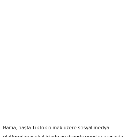
Rama, başta TikTok olmak üzere sosyal medya
platformlarını okul içinde ve dışında gençler arasında