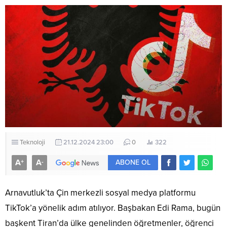
Teknoloji
21.12.2024 23:00
0
322
A
A
+
-
ABONE OL
Arnavutluk’ta Çin merkezli sosyal medya platformu
TikTok’a yönelik adım atılıyor. Başbakan Edi Rama, bugün
başkent Tiran’da ülke genelinden öğretmenler, öğrenci