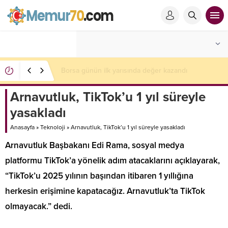
Akkuyu NGS 1. güç ünitesindeki türbin tesisi bir
sonraki devreye alma aşamasına hazır
Arnavutluk, TikTok’u 1 yıl süreyle
yasakladı
Anasayfa
»
Teknoloji
»
Arnavutluk, TikTok’u 1 yıl süreyle yasakladı
Arnavutluk Başbakanı Edi Rama, sosyal medya
platformu TikTok’a yönelik adım atacaklarını açıklayarak,
“TikTok’u 2025 yılının başından itibaren 1 yıllığına
herkesin erişimine kapatacağız. Arnavutluk’ta TikTok
olmayacak.” dedi.