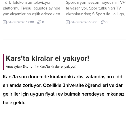
Türk Telekom'un televizyon
Sporda yeni sezon heyecanı TV+’
platformu Tivibu, ağustos ayında
ta yaşanıyor. Spor tutkunları TV+
yaz akşamlarına eşlik edecek en
ekranlarından; S Sport ile La Liga,
yeni yapımları ve sevilen klasikleri
Serie A, NBA, EuroLeague, UFC
04.08.2026 17:00
0
04.08.2026 16:00
0
izleyicilerle buluşturmaya devam
ve MotoGP, tabii Spor ile seçili
ediyor. Birbirinden yeni yapımların
Şampiyonlar Ligi ve FA Cup
ve sevilen klasiklerin yer aldığı
karşılaşmaları, Eurosport ile de
Tivibu, her yaşa ve her zevke
tenis ve bisiklet yayınları gibi
hitap eden geniş, zengin film
dünyanın önde gelen spor
seçkisiyle yaz tatili coşkusunu
müsabakalarını takip edebiliyor.
Kars’ta kiralar el yakıyor!
artırıyor.
Anasayfa
»
Ekonomi
»
Kars’ta kiralar el yakıyor!
Kars’ta son dönemde kiralardaki artış, vatandaşları ciddi
anlamda zorluyor. Özellikle üniversite öğrencileri ve dar
gelirliler için uygun fiyatlı ev bulmak neredeyse imkansız
hale geldi.